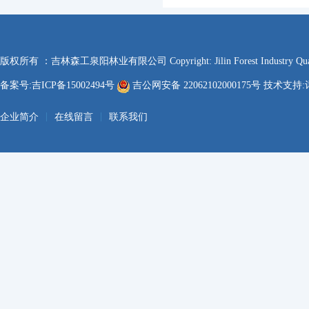
版权所有 ：吉林森工泉阳林业有限公司 Copyright: Jilin Forest Industry Quanyan
备案号:吉ICP备15002494号
吉公网安备 22062102000175号 技术支持:
|
|
企业简介
在线留言
联系我们