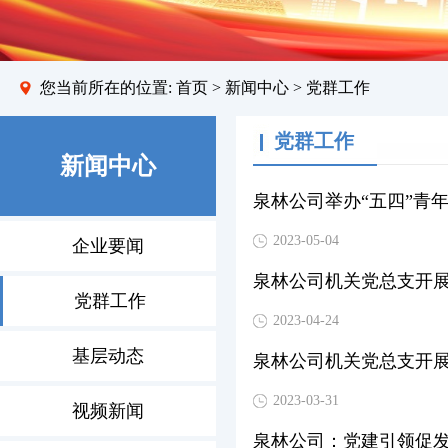
您当前所在的位置:
首页
>
新闻中心
> 党群工作
党群工作
新闻中心
泉林公司举办“五四”青
2023-05-04
企业要闻
泉林公司机关党总支开展
党群工作
2023-04-24
基层动态
泉林公司机关党总支开
2023-03-31
视频新闻
泉林公司：党建引领促发