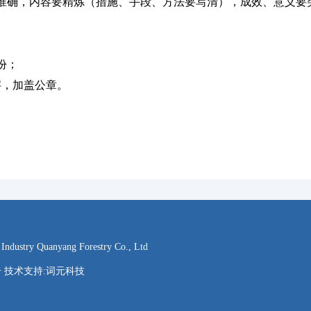
确，内容要精炼（措施、手段、方法要写清），成效、意义要
；
份；
，加盖公章。
ry Quanyang Forestry Co., Ltd
5号 技术支持:
词元科技