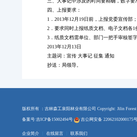
三、大事记中涉及的时间要精确，数字要准
四、上报要求：
1．2013年12月19日前，上报党委宣传部
2．要求同时上报纸质文档、电子文档各1
3．纸质文档需单位、部门一把手审核签字
2013年12月13日
主题词：宣传 大事记 征集 通知
抄送：局领导。
版权所有 ：吉林森工泉阳林业有限公司 Copyright: Jilin Forest Indust
备案号:吉ICP备15002494号
吉公网安备 2206210200017
|
|
企业简介
在线留言
联系我们